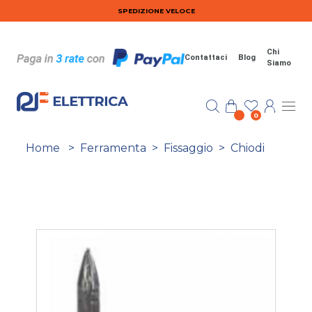
Salta al contenuto principale
SPEDIZIONE VELOCE
Chi
Contattaci
Blog
Siamo
0
Home
>
Ferramenta
>
Fissaggio
>
Chiodi