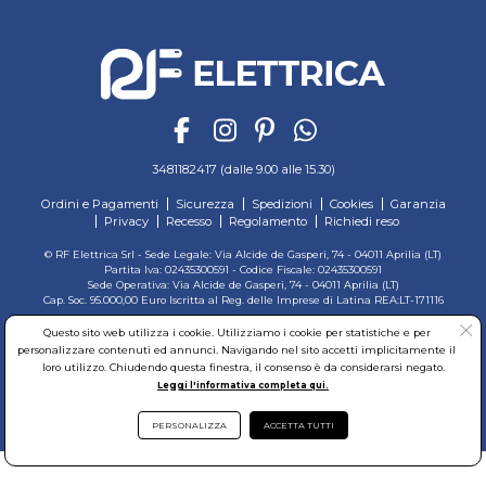
3481182417 (dalle 9.00 alle 15.30)
Ordini e Pagamenti
Sicurezza
Spedizioni
Cookies
Garanzia
Privacy
Recesso
Regolamento
Richiedi reso
© RF Elettrica Srl - Sede Legale: Via Alcide de Gasperi, 74 - 04011 Aprilia (LT)
Partita Iva: 02435300591 - Codice Fiscale: 02435300591
Sede Operativa: Via Alcide de Gasperi, 74 - 04011 Aprilia (LT)
Cap. Soc. 95.000,00 Euro Iscritta al Reg. delle Imprese di Latina REA:LT-171116
Questo sito web utilizza i cookie. Utilizziamo i cookie per statistiche e per
personalizzare contenuti ed annunci. Navigando nel sito accetti implicitamente il
loro utilizzo. Chiudendo questa finestra, il consenso è da considerarsi negato.
Leggi l'informativa completa qui.
PERSONALIZZA
ACCETTA TUTTI