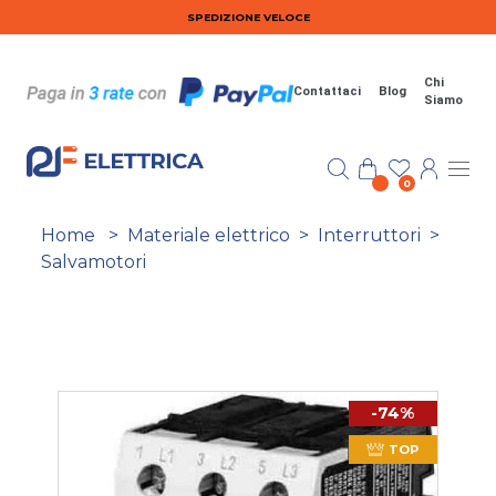
Salta al contenuto principale
SPEDIZIONE VELOCE
Chi
Contattaci
Blog
Siamo
0
Home
>
Materiale elettrico
>
Interruttori
>
Salvamotori
-74%
TOP