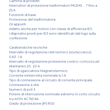
Gamma di prodotti
Interruttori di protezione trasformatori PKZM0 ... T fino a
25 A
Funzione di base
Protezione del trasformatore
Gli appunti
Adatto anche per motori con classe di efficienza IE3.
I dispositivi pronti per IE3 sono identificati dal logo sulla
confezione.
Caratteristiche tecniche
Intervallo di regolazione relè termico (sovraccarico)
0,63...1 A
Intervallo di regolazione protezione contro i cortocircuiti
istantaneo 20...20 A
Tipo di sganciatore Magnetotermico
Corrente ininterrotta nominale Iu 1 A
Tipo di connessione al circuito di corrente principale
Connessione a vite
Numero di poli 3
Potere di interruzione nominale estremo in corto circuito
Icu 400V AC 150 kA
Grado di protezione (IP) IP20