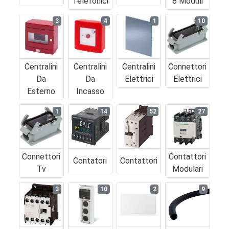
Telefonici
8 Moduli
3
4
1
10
Centralini
Centralini
Centralini
Connettori
Da
Da
Elettrici
Elettrici
Esterno
Incasso
1
14
52
27
Connettori
Contattori
Contatori
Contattori
Tv
Modulari
3
10
2
9