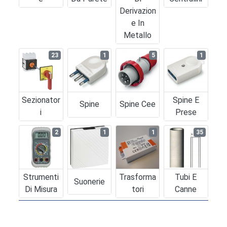
Derivazion
E In
Metallo
23
1
5
1
Sezionator
Spine E
Spine
Spine Cee
I
Prese
2
1
1
35
Strumenti
Trasforma
Tubi E
Suonerie
Di Misura
Tori
Canne