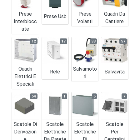
Prese
Prese
Quadri Da
Prese Usb
Interblocc
Volanti
Cantiere
Ate
12
17
33
57
Quadri
Salvamoto
Rele
Salvavita
Elettrici E
Ri
Speciali
54
1
5
7
Scatole Di
Scatole
Scatole
Scatole
Derivazion
Elettriche
Elettriche
Per
E
Da Parete
Di
Centralini