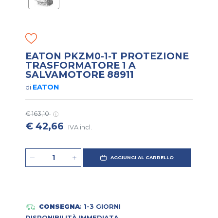
EATON PKZM0-1-T PROTEZIONE
TRASFORMATORE 1 A
SALVAMOTORE 88911
EATON
di
€ 163,10
€ 42,66
IVA incl.
AGGIUNGI AL CARRELLO
CONSEGNA
: 1-3 GIORNI
DISPONIBILITÀ IMMEDIATA