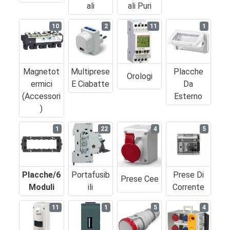
Ali
Ali Puri
10
2
11
1
Magnetot
Multiprese
Placche
Orologi
Ermici
E Ciabatte
Da
(accessori
Esterno
)
1
22
4
5
Placche/6
Portafusib
Prese Di
Prese Cee
Moduli
Ili
Corrente
11
1
5
4