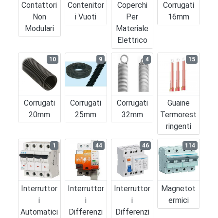
Contattori
Contenitor
Coperchi
Corrugati
Non
I Vuoti
Per
16mm
Modulari
Materiale
Elettrico
10
9
4
15
Corrugati
Corrugati
Corrugati
Guaine
20mm
25mm
32mm
Termorest
Ringenti
1
44
46
114
Interruttor
Interruttor
Interruttor
Magnetot
I
I
I
Ermici
Automatici
Differenzi
Differenzi