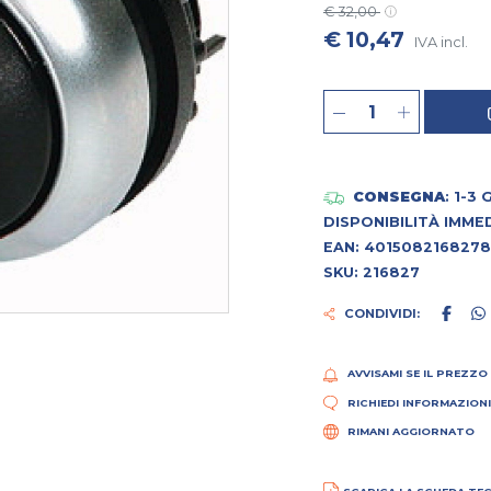
€ 32,00
€ 10,47
IVA incl.
CONSEGNA
: 1-3
DISPONIBILITÀ IMME
EAN: 4015082168278
SKU: 216827
CONDIVIDI:
AVVISAMI SE IL PREZZO
RICHIEDI INFORMAZION
RIMANI AGGIORNATO