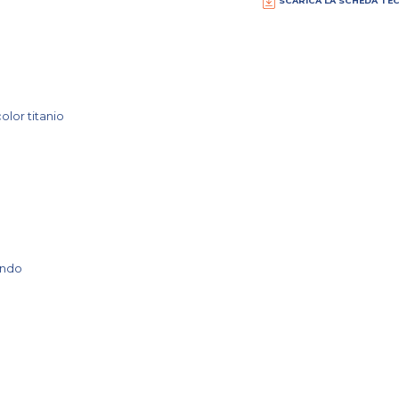
SCARICA LA SCHEDA TE
lor titanio
a
ondo