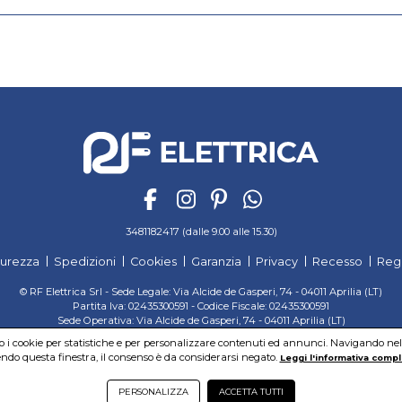
3481182417 (dalle 9.00 alle 15.30)
curezza
Spedizioni
Cookies
Garanzia
Privacy
Recesso
Reg
© RF Elettrica Srl - Sede Legale: Via Alcide de Gasperi, 74 - 04011 Aprilia (LT)
Partita Iva: 02435300591 - Codice Fiscale: 02435300591
Sede Operativa: Via Alcide de Gasperi, 74 - 04011 Aprilia (LT)
Cap. Soc. 95.000,00 Euro Iscritta al Reg. delle Imprese di Latina REA:LT-171116
mo i cookie per statistiche e per personalizzare contenuti ed annunci. Navigando nel si
do questa finestra, il consenso è da considerarsi negato.
Leggi l'informativa compl
PERSONALIZZA
ACCETTA TUTTI