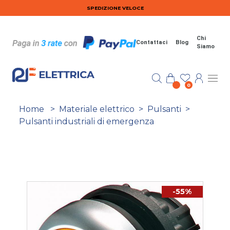
Salta al contenuto principale
SPEDIZIONE VELOCE
Chi
Contattaci
Blog
Siamo
0
Home
>
Materiale elettrico
>
Pulsanti
>
Pulsanti industriali di emergenza
-55%