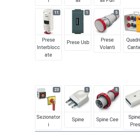
I
Ali
Ali Puri
11
1
5
Prese
Prese
Quadr
Prese Usb
Interblocc
Volanti
Canti
Ate
23
1
5
Sezionator
Spin
Spine
Spine Cee
I
Pre