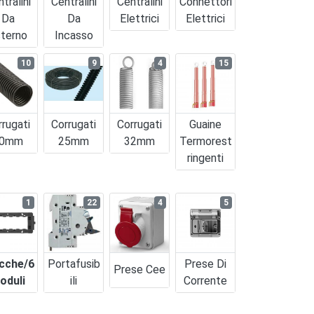
tralini
Centralini
Centralini
Connettori
Da
Da
Elettrici
Elettrici
terno
Incasso
10
9
4
15
rrugati
Corrugati
Corrugati
Guaine
0mm
25mm
32mm
Termorest
Ringenti
1
22
4
5
cche/6
Portafusib
Prese Di
Prese Cee
oduli
Ili
Corrente