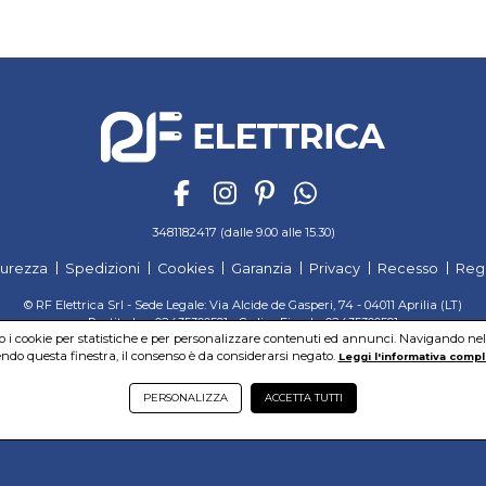
3481182417 (dalle 9.00 alle 15.30)
curezza
Spedizioni
Cookies
Garanzia
Privacy
Recesso
Reg
© RF Elettrica Srl - Sede Legale: Via Alcide de Gasperi, 74 - 04011 Aprilia (LT)
Partita Iva: 02435300591 - Codice Fiscale: 02435300591
mo i cookie per statistiche e per personalizzare contenuti ed annunci. Navigando nel si
Sede Operativa: Via Alcide de Gasperi, 74 - 04011 Aprilia (LT)
do questa finestra, il consenso è da considerarsi negato.
Cap. Soc. 95.000,00 Euro Iscritta al Reg. delle Imprese di Latina REA:LT-171116
Leggi l'informativa compl
PERSONALIZZA
ACCETTA TUTTI