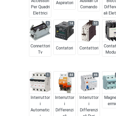
Accessori
Ausiliari Di
Bloc
Aspiratori
Per Quadri
Comando
Differ
Elettrici
Ali Elet
1
14
52
Connettori
Contat
Contatori
Contattori
Tv
Modul
1
44
46
Interruttor
Interruttor
Interruttor
Magne
I
I
I
Ermi
Automatic
Differenzi
Differenzi