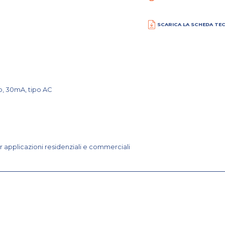
SCARICA LA SCHEDA TE
p, 30mA, tipo AC
r applicazioni residenziali e commerciali