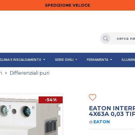
SPEDIZIONE VELOCE
CLIMA E RISCALDAMENTO
SERIE CIVILI
FERRAMENTA
ILLUMI
i
>
Differenziali puri
-54%
EATON INTER
4X63A 0,03 TI
EATON
di