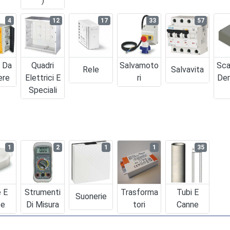
)
4
12
17
33
57
i Da
Quadri
Salvamoto
Sca
Rele
Salvavita
ere
Elettrici E
Ri
Der
Speciali
1
2
1
1
35
e E
Strumenti
Trasforma
Tubi E
Suonerie
se
Di Misura
Tori
Canne