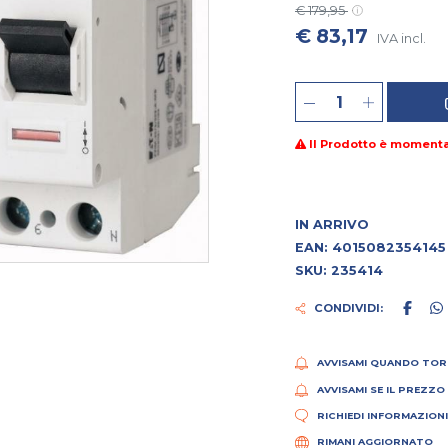
€ 179,95
€ 83,17
IVA incl.
Il Prodotto è moment
IN ARRIVO
EAN: 4015082354145
SKU: 235414
CONDIVIDI:
AVVISAMI QUANDO TOR
AVVISAMI SE IL PREZZO
RICHIEDI INFORMAZION
RIMANI AGGIORNATO