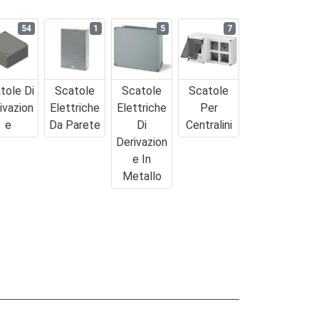
54
1
5
7
tole Di
Scatole
Scatole
Scatole
ivazion
Elettriche
Elettriche
Per
E
Da Parete
Di
Centralini
Derivazion
E In
Metallo