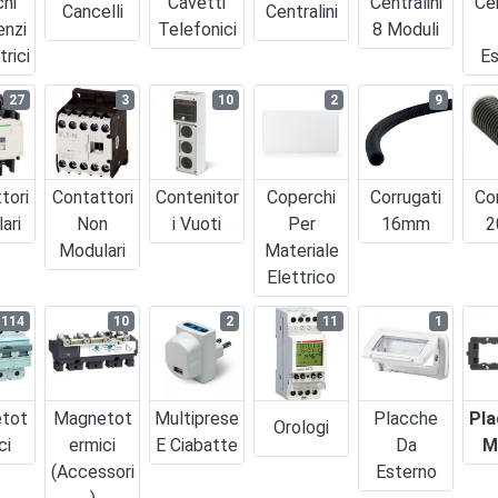
chi
Cavetti
Centralini
Cen
Cancelli
Centralini
enzi
Telefonici
8 Moduli
trici
Es
27
3
10
2
9
tori
Contattori
Contenitor
Coperchi
Corrugati
Co
ari
Non
I Vuoti
Per
16mm
2
Modulari
Materiale
Elettrico
114
10
2
11
1
tot
Magnetot
Multiprese
Placche
Pla
Orologi
ci
Ermici
E Ciabatte
Da
M
(accessori
Esterno