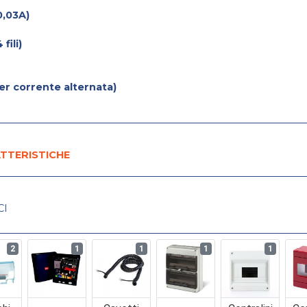
0,03A)
fili)
er corrente alternata)
TTERISTICHE
CI
2
1
1
1
1