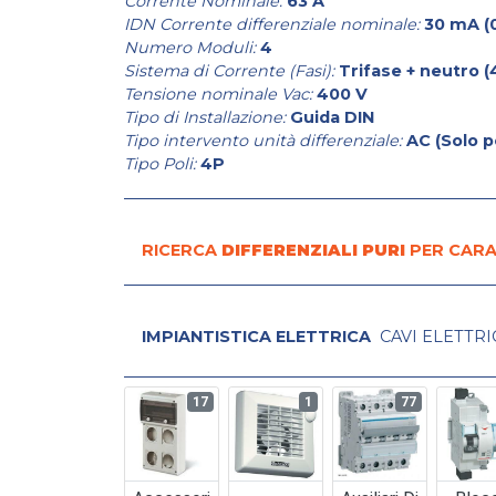
Corrente Nominale:
63 A
IDN Corrente differenziale nominale:
30 mA (
Numero Moduli:
4
Sistema di Corrente (Fasi):
Trifase + neutro (4 
Tensione nominale Vac:
400 V
Tipo di Installazione:
Guida DIN
Tipo intervento unità differenziale:
AC (Solo p
Tipo Poli:
4P
RICERCA
DIFFERENZIALI PURI
PER CARA
IMPIANTISTICA ELETTRICA
CAVI ELETTRI
17
1
77