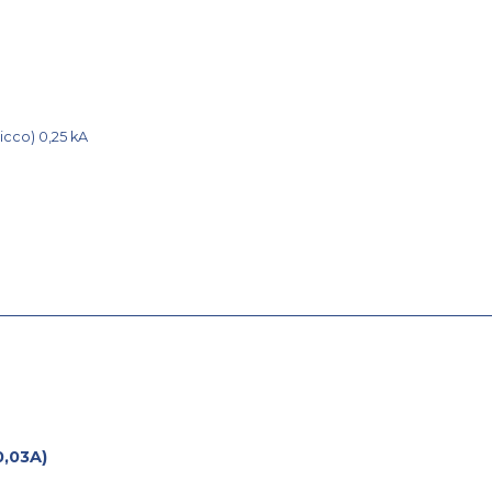
picco) 0,25 kA
0,03A)