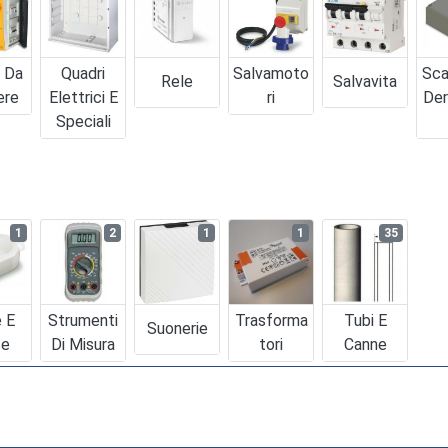
i Da
Quadri
Salvamoto
Sca
Rele
Salvavita
ere
Elettrici E
Ri
Der
Speciali
1
2
1
1
35
e E
Strumenti
Trasforma
Tubi E
Suonerie
se
Di Misura
Tori
Canne