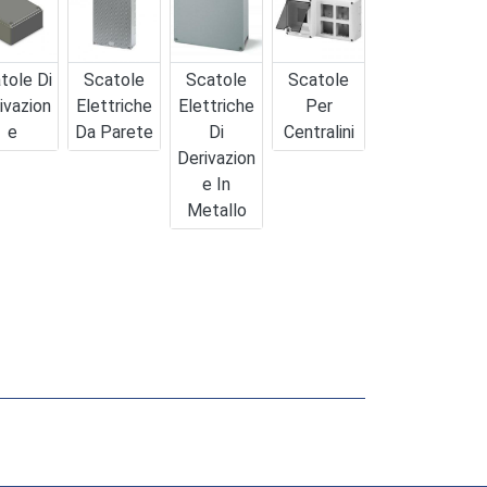
tole Di
Scatole
Scatole
Scatole
ivazion
Elettriche
Elettriche
Per
E
Da Parete
Di
Centralini
Derivazion
E In
Metallo