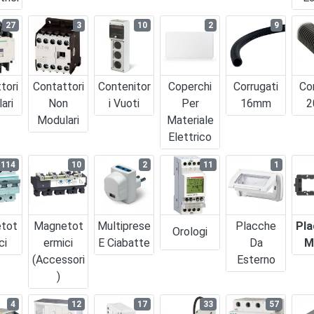
27
3
10
2
9
tori
Contattori
Contenitor
Coperchi
Corrugati
Co
ari
Non
I Vuoti
Per
16mm
2
Modulari
Materiale
Elettrico
114
10
2
11
1
tot
Magnetot
Multiprese
Placche
Pla
Orologi
ci
Ermici
E Ciabatte
Da
M
(accessori
Esterno
)
4
12
17
33
57