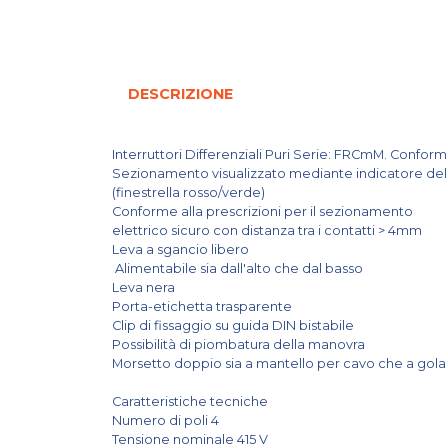
DESCRIZIONE
Interruttori Differenziali Puri Serie: FRCmM. Confo
Sezionamento visualizzato mediante indicatore dell
(finestrella rosso/verde)
Conforme alla prescrizioni per il sezionamento
elettrico sicuro con distanza tra i contatti > 4mm
Leva a sgancio libero
Alimentabile sia dall'alto che dal basso
Leva nera
Porta-etichetta trasparente
Clip di fissaggio su guida DIN bistabile
Possibilità di piombatura della manovra
Morsetto doppio sia a mantello per cavo che a gola 
Caratteristiche tecniche
Numero di poli 4
Tensione nominale 415 V