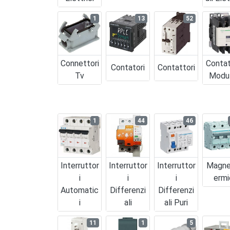
1
13
52
Connettori
Contat
Contatori
Contattori
Tv
Modul
1
44
46
Interruttor
Interruttor
Interruttor
Magne
I
I
I
Ermi
Automatic
Differenzi
Differenzi
I
Ali
Ali Puri
11
1
5