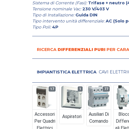
Sistema di Corrente (Fasi):
Trifase + neutro (4 
Tensione nominale Vac:
230 V/403 V
Tipo di Installazione:
Guida DIN
Tipo intervento unità differenziale:
AC (Solo p
Tipo Poli:
4P
RICERCA
DIFFERENZIALI PURI
PER CARA
IMPIANTISTICA ELETTRICA
CAVI ELETTRI
17
1
77
Accessori
Ausiliari Di
Bloc
Aspiratori
Per Quadri
Comando
Differ
Elettrici
Ali Elet