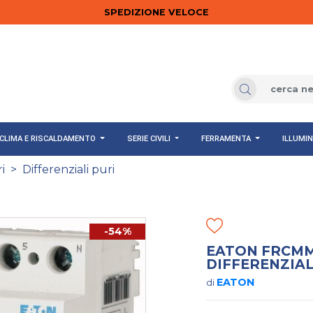
SPEDIZIONE VELOCE
CLIMA E RISCALDAMENTO
SERIE CIVILI
FERRAMENTA
ILLUMI
i
>
Differenziali puri
-54%
EATON FRCMM
DIFFERENZIAL
EATON
di