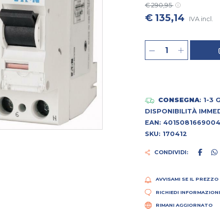
€ 290,95
€ 135,14
IVA incl.
CONSEGNA
: 1-3
DISPONIBILITÀ IMME
EAN: 401508166900
SKU: 170412
CONDIVIDI:
AVVISAMI SE IL PREZZO
RICHIEDI INFORMAZION
RIMANI AGGIORNATO