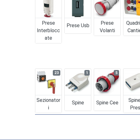
Prese
Prese
Quadr
Prese Usb
Interblocc
Volanti
Canti
Ate
23
1
5
Sezionator
Spin
Spine
Spine Cee
I
Pre