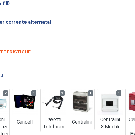
fili)
er corrente alternata)
TTERISTICHE
CI
2
1
1
1
1
chi
Cavetti
Centralini
Cen
Cancelli
Centralini
enzi
Telefonici
8 Moduli
trici
Es