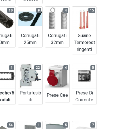
10
9
4
15
rrugati
Corrugati
Corrugati
Guaine
0mm
25mm
32mm
Termorest
Ringenti
1
22
4
5
cche/6
Portafusib
Prese Di
Prese Cee
oduli
Ili
Corrente
54
1
5
7