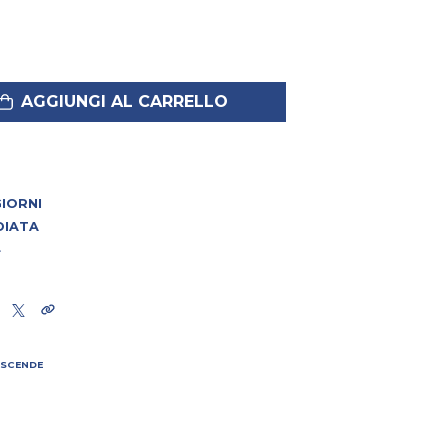
AGGIUNGI AL CARRELLO
 GIORNI
DIATA
4
 SCENDE
I