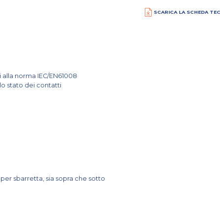
SCARICA LA SCHEDA TE
rmi alla norma IEC/EN61008
o stato dei contatti
per sbarretta, sia sopra che sotto