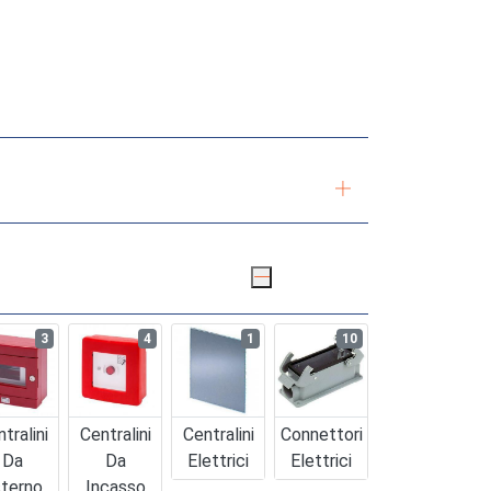
3
4
1
10
tralini
Centralini
Centralini
Connettori
Da
Da
Elettrici
Elettrici
terno
Incasso