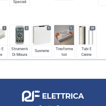
Speciali
1
2
1
1
35
e E
Strumenti
Trasforma
Tubi E
Suonerie
se
Di Misura
Tori
Canne