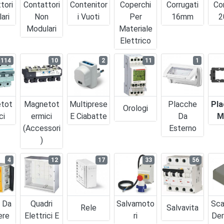
tori
Contattori
Contenitor
Coperchi
Corrugati
Co
ari
Non
I Vuoti
Per
16mm
2
Modulari
Materiale
Elettrico
114
10
2
11
1
tot
Magnetot
Multiprese
Placche
Pla
Orologi
ci
Ermici
E Ciabatte
Da
M
(accessori
Esterno
)
4
12
17
33
56
i Da
Quadri
Salvamoto
Sca
Rele
Salvavita
ere
Elettrici E
Ri
Der