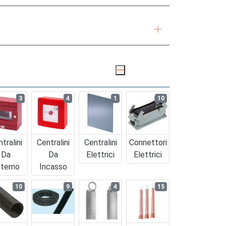
3
4
1
10
tralini
Centralini
Centralini
Connettori
Da
Da
Elettrici
Elettrici
terno
Incasso
10
9
4
15