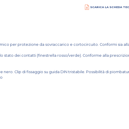
SCARICA LA SCHEDA TE
mico per protezione da sovraccarico e cortocircuito. Conformi sia al
stato dei contatti (finestrella rosso/verde). Conforme alla prescrizio
re nero. Clip di fissaggio su guida DIN tristabile. Possibilità di piomb
to