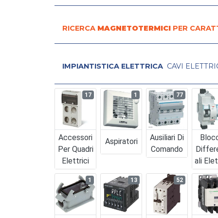
RICERCA
MAGNETOTERMICI
PER CARAT
IMPIANTISTICA ELETTRICA
CAVI ELETTRI
17
1
77
Accessori
Ausiliari Di
Bloc
Aspiratori
Per Quadri
Comando
Differ
Elettrici
Ali Elet
1
13
52