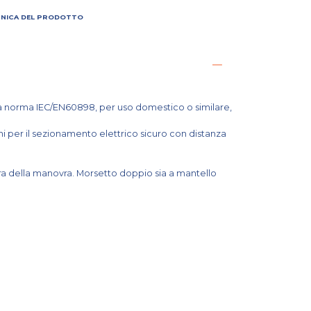
CNICA DEL PRODOTTO
la norma IEC/EN60898, per uso domestico o similare,
ni per il sezionamento elettrico sicuro con distanza
atura della manovra. Morsetto doppio sia a mantello