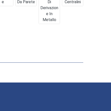
E
Da Parete
Di
Centralini
Derivazion
E In
Metallo