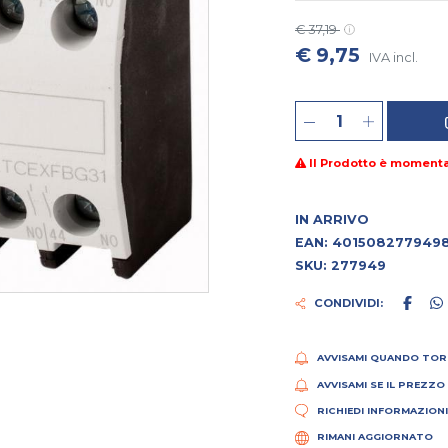
€ 37,19
€ 9,75
IVA incl.
Il Prodotto è moment
IN ARRIVO
EAN: 401508277949
SKU: 277949
CONDIVIDI:
AVVISAMI QUANDO TOR
AVVISAMI SE IL PREZZO
RICHIEDI INFORMAZION
RIMANI AGGIORNATO