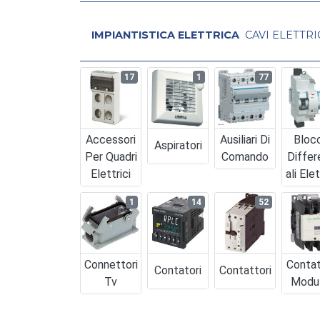
IMPIANTISTICA ELETTRICA
CAVI ELETTRI
17
1
77
Accessori
Ausiliari Di
Bloc
Aspiratori
Per Quadri
Comando
Differ
Elettrici
Ali Elet
1
14
52
Connettori
Contat
Contatori
Contattori
Tv
Modul