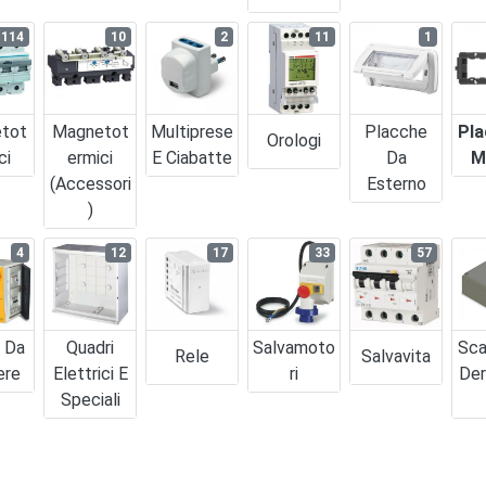
114
10
2
11
1
tot
Magnetot
Multiprese
Placche
Pla
Orologi
ci
Ermici
E Ciabatte
Da
M
(accessori
Esterno
)
4
12
17
33
57
i Da
Quadri
Salvamoto
Sca
Rele
Salvavita
ere
Elettrici E
Ri
Der
Speciali