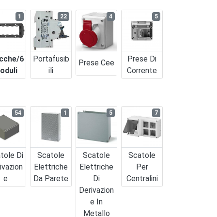
1
22
4
5
cche/6
Portafusib
Prese Di
Prese Cee
oduli
Ili
Corrente
54
1
5
7
tole Di
Scatole
Scatole
Scatole
ivazion
Elettriche
Elettriche
Per
E
Da Parete
Di
Centralini
Derivazion
E In
Metallo