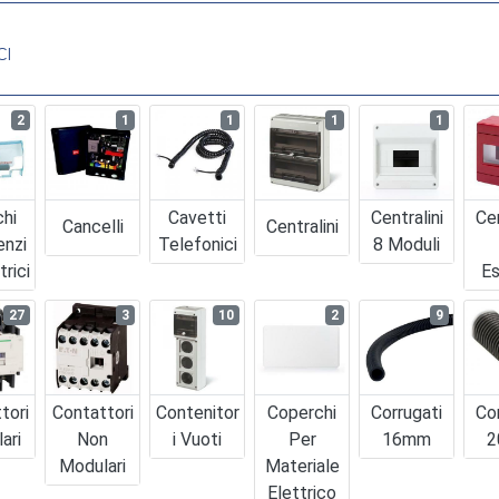
CI
2
1
1
1
1
chi
Cavetti
Centralini
Cen
Cancelli
Centralini
enzi
Telefonici
8 Moduli
trici
Es
27
3
10
2
9
tori
Contattori
Contenitor
Coperchi
Corrugati
Co
ari
Non
I Vuoti
Per
16mm
2
Modulari
Materiale
Elettrico