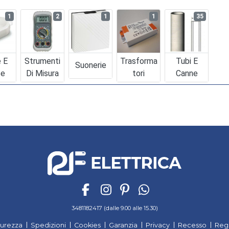
1
2
1
1
35
e E
Strumenti
Trasforma
Tubi E
Suonerie
se
Di Misura
Tori
Canne
3481182417 (dalle 9.00 alle 15.30)
curezza
Spedizioni
Cookies
Garanzia
Privacy
Recesso
Reg