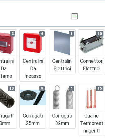
3
4
1
10
tralini
Centralini
Centralini
Connettori
Da
Da
Elettrici
Elettrici
terno
Incasso
10
9
4
15
rrugati
Corrugati
Corrugati
Guaine
0mm
25mm
32mm
Termorest
Ringenti