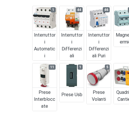
1
44
46
Interruttor
Interruttor
Interruttor
Magne
I
I
I
Ermi
Automatic
Differenzi
Differenzi
I
Ali
Ali Puri
11
1
5
Prese
Prese
Quadr
Prese Usb
Interblocc
Volanti
Canti
Ate