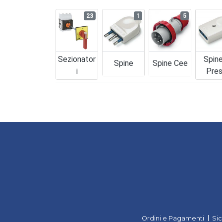
23
1
5
Sezionator
Spin
Spine
Spine Cee
I
Pre
Ordini e Pagamenti
Si