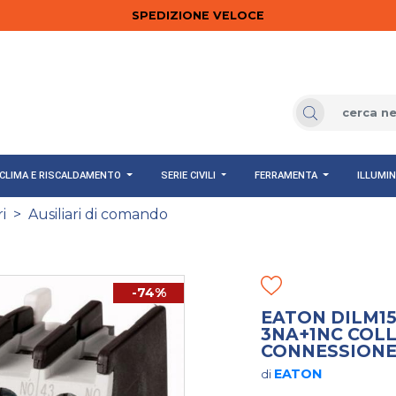
SPEDIZIONE VELOCE
CLIMA E RISCALDAMENTO
SERIE CIVILI
FERRAMENTA
ILLUMI
i
>
Ausiliari di comando
-74%
EATON DILM15
3NA+1NC COL
CONNESSIONE 
EATON
di