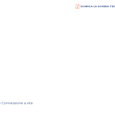
SCARICA LA SCHEDA TE
V
A
le Connessione a vite