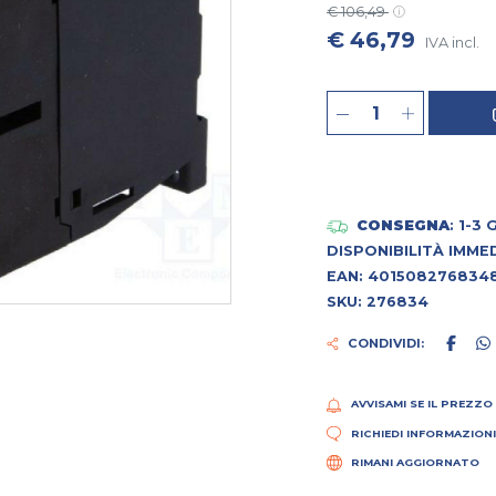
€ 106,49
€ 46,79
IVA incl.
CONSEGNA
: 1-3
DISPONIBILITÀ IMME
EAN: 401508276834
SKU: 276834
CONDIVIDI:
AVVISAMI SE IL PREZZO
RICHIEDI INFORMAZION
RIMANI AGGIORNATO