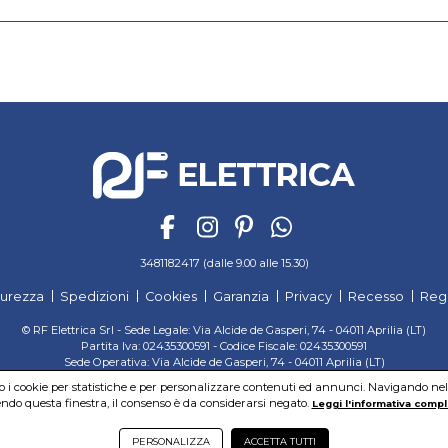
3481182417 (dalle 9.00 alle 15.30)
curezza
Spedizioni
Cookies
Garanzia
Privacy
Recesso
Reg
© RF Elettrica Srl - Sede Legale: Via Alcide de Gasperi, 74 - 04011 Aprilia (LT)
Partita Iva: 02435300591 - Codice Fiscale: 02435300591
Sede Operativa: Via Alcide de Gasperi, 74 - 04011 Aprilia (LT)
Cap. Soc. 95.000,00 Euro Iscritta al Reg. delle Imprese di Latina REA:LT-171116
mo i cookie per statistiche e per personalizzare contenuti ed annunci. Navigando nel si
do questa finestra, il consenso è da considerarsi negato.
Leggi l'informativa compl
PERSONALIZZA
ACCETTA TUTTI