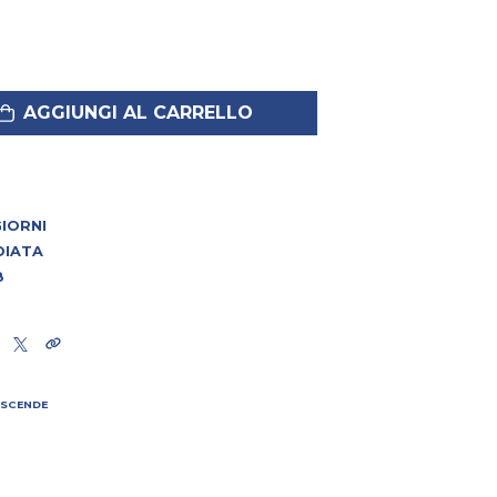
AGGIUNGI AL CARRELLO
 GIORNI
DIATA
8
 SCENDE
I