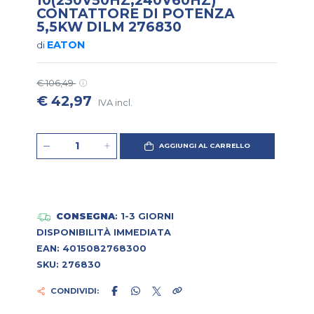
CONTATTORE DI POTENZA
5,5KW DILM 276830
EATON
di
€ 106,49
€ 42,97
IVA incl.
AGGIUNGI AL CARRELLO
CONSEGNA
: 1-3 GIORNI
DISPONIBILITÀ IMMEDIATA
EAN: 4015082768300
SKU: 276830
CONDIVIDI: