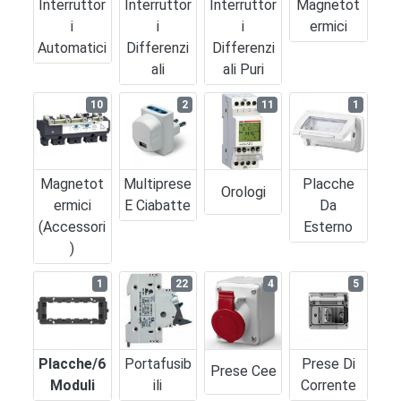
Interruttor
Interruttor
Interruttor
Magnetot
I
I
I
Ermici
Automatici
Differenzi
Differenzi
Ali
Ali Puri
10
2
11
1
Magnetot
Multiprese
Placche
Orologi
Ermici
E Ciabatte
Da
(accessori
Esterno
)
1
22
4
5
Placche/6
Portafusib
Prese Di
Prese Cee
Moduli
Ili
Corrente