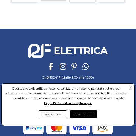
3481182417 (dalle 9.00 alle 15.30)
Ordini e Pagamenti
Sicurezza
Spedizioni
Cookies
Garanzia
Questo sito web utilizza i cookie. Utilizziamo i cookie per statistiche e per
Privacy
Recesso
Regolamento
Richiedi reso
personalizzare contenuti ed annunci. Navigando nel sito accetti implicitamente il
loro utilizzo. Chiudendo questa finestra, il consenso è da considerarsi negato.
© RF Elettrica Srl - Sede Legale: Via Alcide de Gasperi, 74 - 04011 Aprilia (LT)
Leggi l'informativa completa qui.
Partita Iva: 02435300591 - Codice Fiscale: 02435300591
Sede Operativa: Via Alcide de Gasperi, 74 - 04011 Aprilia (LT)
Cap. Soc. 95.000,00 Euro Iscritta al Reg. delle Imprese di Latina REA:LT-171116
PERSONALIZZA
ACCETTA TUTTI