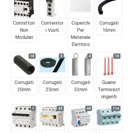
Contattori
Contenitor
Coperchi
Corrugati
Non
I Vuoti
Per
16mm
Modulari
Materiale
Elettrico
10
9
4
15
Corrugati
Corrugati
Corrugati
Guaine
20mm
25mm
32mm
Termorest
Ringenti
1
43
46
114