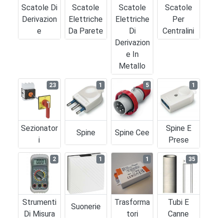
Scatole Di
Scatole
Scatole
Scatole
Derivazion
Elettriche
Elettriche
Per
E
Da Parete
Di
Centralini
Derivazion
E In
Metallo
23
1
5
1
Sezionator
Spine E
Spine
Spine Cee
I
Prese
2
1
1
35
Strumenti
Trasforma
Tubi E
Suonerie
Di Misura
Tori
Canne