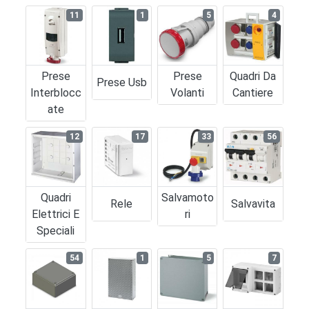
11
1
5
4
Prese
Prese
Quadri Da
Prese Usb
Interblocc
Volanti
Cantiere
Ate
12
17
33
56
Quadri
Salvamoto
Rele
Salvavita
Elettrici E
Ri
Speciali
54
1
5
7