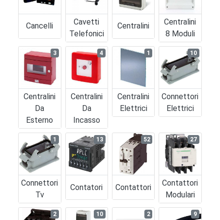
Cavetti
Centralini
Cancelli
Centralini
Telefonici
8 Moduli
3
4
1
10
Centralini
Centralini
Centralini
Connettori
Da
Da
Elettrici
Elettrici
Esterno
Incasso
1
13
52
27
Connettori
Contattori
Contatori
Contattori
Tv
Modulari
2
10
2
9