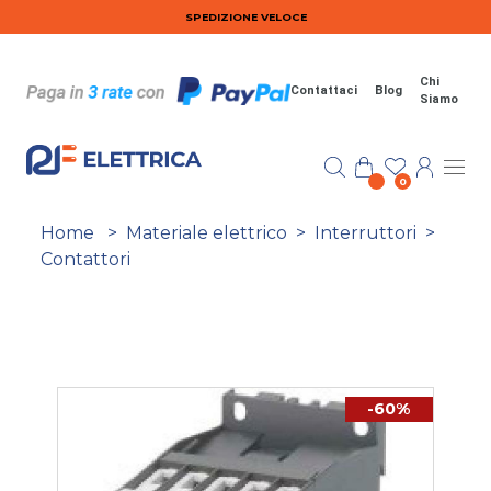
Salta al contenuto principale
SPEDIZIONE VELOCE
Chi
Contattaci
Blog
Siamo
0
Home
>
Materiale elettrico
>
Interruttori
>
Contattori
-60%