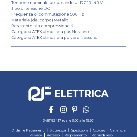
Tensione nominale di comando Us DC 10...40 V
Tipo di tensione DC
Frequenza di commutazione 500 Hz
Materiale (del corpo) Metallo
Resistente alla compressione sì
Categoria ATEX atmosfera gas Nessuno
Categoria ATEX atmosfera polvere Nessuno
3481182417 (dalle 9.00 alle 15.30)
Ordini e Pagamenti
Sicurezza
Spedizioni
Cookies
Garanzia
Privacy
Recesso
Regolamento
Richiedi reso