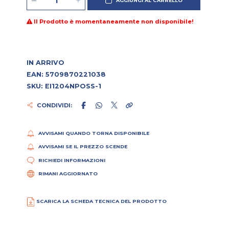
AGGIUNGI AL CARRELLO
Il Prodotto è momentaneamente non disponibile!
IN ARRIVO
EAN: 5709870221038
SKU: EI1204NPOSS-1
CONDIVIDI:
AVVISAMI QUANDO TORNA DISPONIBILE
AVVISAMI SE IL PREZZO SCENDE
RICHIEDI INFORMAZIONI
RIMANI AGGIORNATO
SCARICA LA SCHEDA TECNICA DEL PRODOTTO