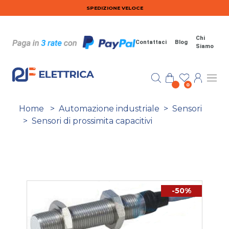
Salta al contenuto principale
SPEDIZIONE VELOCE
Chi
Contattaci
Blog
Siamo
0
Home
>
Automazione industriale
>
Sensori
>
Sensori di prossimita capacitivi
-50%