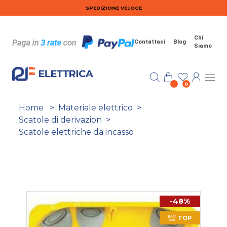
Salta al contenuto principale
SPEDIZIONE VELOCE
Chi
Contattaci
Blog
Siamo
0
Home
>
Materiale elettrico
>
Scatole di derivazion
>
Scatole elettriche da incasso
-48%
TOP