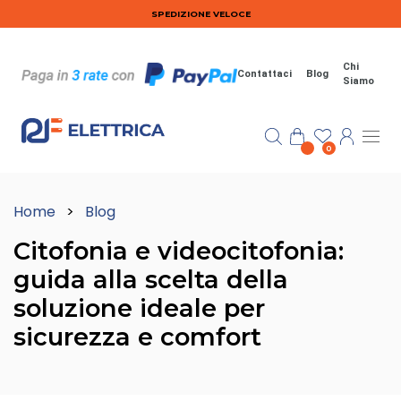
Salta al contenuto principale
SPEDIZIONE VELOCE
Chi
Contattaci
Blog
Siamo
0
Home
>
Blog
Citofonia e videocitofonia:
guida alla scelta della
soluzione ideale per
sicurezza e comfort