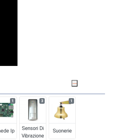
1
3
1
Sensori Di
ede Ip
Suonerie
Vibrazione