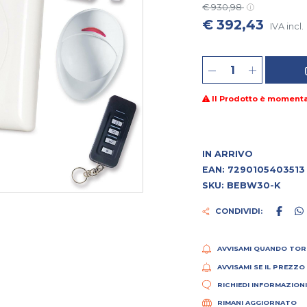
€ 930,98
€ 392,43
IVA incl.
Il Prodotto è moment
IN ARRIVO
EAN: 7290105403513
SKU: BEBW30-K
CONDIVIDI:
AVVISAMI QUANDO TOR
AVVISAMI SE IL PREZZO
RICHIEDI INFORMAZION
RIMANI AGGIORNATO