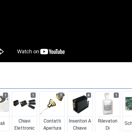
1
1
7
4
1
Chiavi
Contatti
Inseritori A
Rilevatori
ali
Sch
Elettronic
Apertura
Chiave
Di