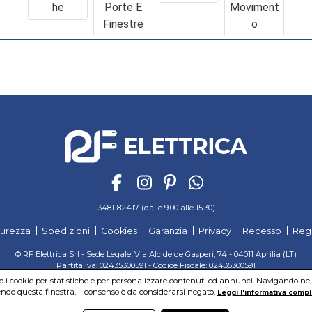
He
Porte E
Moviment
Finestre
O
3481182417 (dalle 9.00 alle 15.30)
curezza
Spedizioni
Cookies
Garanzia
Privacy
Recesso
Reg
© RF Elettrica Srl - Sede Legale: Via Alcide de Gasperi, 74 - 04011 Aprilia (LT)
Partita Iva: 02435300591 - Codice Fiscale: 02435300591
Sede Operativa: Via Alcide de Gasperi, 74 - 04011 Aprilia (LT)
mo i cookie per statistiche e per personalizzare contenuti ed annunci. Navigando nel si
Cap. Soc. 95.000,00 Euro Iscritta al Reg. delle Imprese di Latina REA:LT-171116
do questa finestra, il consenso è da considerarsi negato.
Leggi l'informativa compl