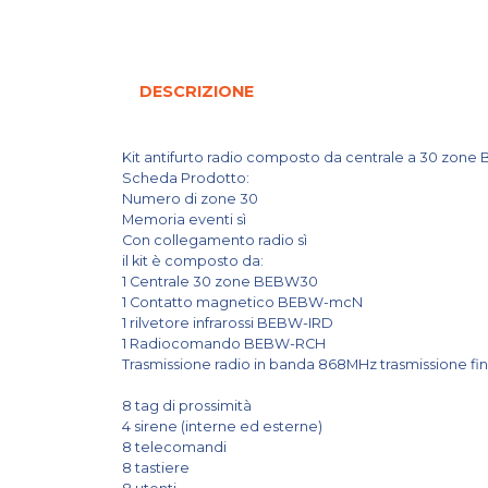
DESCRIZIONE
Kit antifurto radio composto da centrale a 30 zo
Scheda Prodotto:
Numero di zone 30
Memoria eventi sì
Con collegamento radio sì
il kit è composto da:
1 Centrale 30 zone BEBW30
1 Contatto magnetico BEBW-mcN
1 rilvetore infrarossi BEBW-IRD
1 Radiocomando BEBW-RCH
Trasmissione radio in banda 868MHz trasmissione fino
8 tag di prossimità
4 sirene (interne ed esterne)
8 telecomandi
8 tastiere