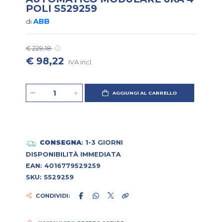
POLI S529259
ABB
di
€ 229,18
€ 98,22
IVA incl.
AGGIUNGI AL CARRELLO
CONSEGNA
: 1-3 GIORNI
DISPONIBILITÀ IMMEDIATA
EAN: 4016779529259
SKU: S529259
CONDIVIDI: