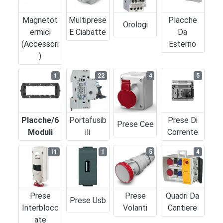
Magnetot
Multiprese
Placche
Orologi
Ermici
E Ciabatte
Da
(accessori
Esterno
)
1
22
4
5
Placche/6
Portafusib
Prese Di
Prese Cee
Moduli
Ili
Corrente
11
1
5
4
Prese
Prese
Quadri Da
Prese Usb
Interblocc
Volanti
Cantiere
Ate