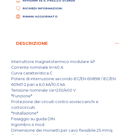
AVVISAMI SE IL PREZZO SCENDE
RICHIEDI INFORMAZIONI
RIMANI AGGIORNATO
DESCRIZIONE
Interruttore magnetotermico modulare 4P
Corrente nominale In=40 A
Curva caratteristica C
Potere di interruzione secondo IEC/EN 60898 / IEC/EN
60947-2 pari a 6,0 kA/10,0 kA
Tensione nominale Ue=230/400 V
*Funzione*
Protezione dei circuiti contro sovraccarichi e
cortocircuiti.
*Installazione*
Fissaggio su guida DIN
Ingombro 4 mod.
Dimensione dei morsetti per cavo flessibile 25 mmq