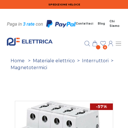
Salta al contenuto principale
SPEDIZIONE VELOCE
Chi
Contattaci
Blog
Siamo
0
Home
>
Materiale elettrico
>
Interruttori
>
Magnetotermici
-57%