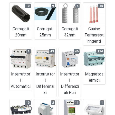
10
9
4
15
Corrugati
Corrugati
Corrugati
Guaine
20mm
25mm
32mm
Termorest
Ringenti
1
43
46
114
Interruttor
Interruttor
Interruttor
Magnetot
I
I
I
Ermici
Automatici
Differenzi
Differenzi
Ali
Ali Puri
10
2
11
1