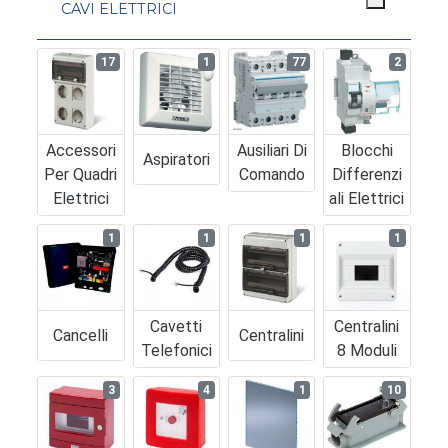
CAVI ELETTRICI
17
1
77
2
Accessori
Ausiliari Di
Blocchi
Aspiratori
Per Quadri
Comando
Differenzi
Elettrici
Ali Elettrici
1
1
1
1
Cavetti
Centralini
Cancelli
Centralini
Telefonici
8 Moduli
3
4
1
10