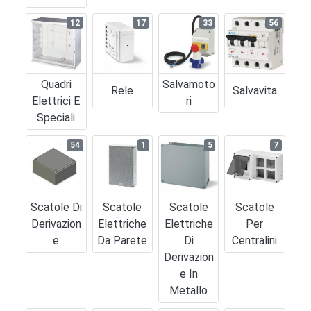
12
17
33
56
Quadri
Salvamoto
Rele
Salvavita
Elettrici E
Ri
Speciali
54
1
5
7
Scatole Di
Scatole
Scatole
Scatole
Derivazion
Elettriche
Elettriche
Per
E
Da Parete
Di
Centralini
Derivazion
E In
Metallo