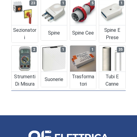
23
1
5
1
Sezionator
Spine E
Spine
Spine Cee
I
Prese
2
1
1
35
Strumenti
Trasforma
Tubi E
Suonerie
Di Misura
Tori
Canne