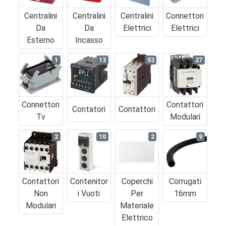
Centralini
Centralini
Centralini
Connettori
Da
Da
Elettrici
Elettrici
Esterno
Incasso
1
13
52
27
Connettori
Contattori
Contatori
Contattori
Tv
Modulari
2
10
2
9
Contattori
Contenitor
Coperchi
Corrugati
Non
I Vuoti
Per
16mm
Modulari
Materiale
Elettrico