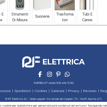
e E
Strumenti
Trasforma
Tubi E
Suonerie
se
Di Misura
Tori
Canne
3481182417 (dalle 9.00 alle 15.30)
curezza
Spedizioni
Cookies
Garanzia
Privacy
Recesso
Reg
© RF Elettrica Srl - Sede Legale: Via Alcide de Gasperi, 74 - 04011 Aprilia (LT)
Partita Iva: 02435300591 - Codice Fiscale: 02435300591
mo i cookie per statistiche e per personalizzare contenuti ed annunci. Navigando nel si
Sede Operativa: Via Alcide de Gasperi, 74 - 04011 Aprilia (LT)