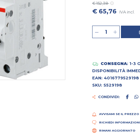
€ 152,38
€ 65,76
IVA incl.
CONSEGNA
: 1-3
DISPONIBILITÀ IMME
EAN: 4016779529198
SKU: S529198
CONDIVIDI:
AVVISAMI SE IL PREZZO
RICHIEDI INFORMAZION
RIMANI AGGIORNATO