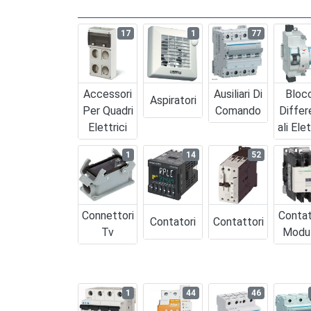
17
1
77
Accessori
Ausiliari Di
Bloc
Aspiratori
Per Quadri
Comando
Differ
Elettrici
Ali Elet
1
14
52
Connettori
Contat
Contatori
Contattori
Tv
Modul
1
44
46