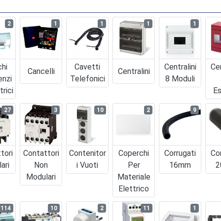
2
1
1
1
1
chi
Cavetti
Centralini
Cen
Cancelli
Centralini
enzi
Telefonici
8 Moduli
trici
Es
27
3
10
2
9
tori
Contattori
Contenitor
Coperchi
Corrugati
Co
ari
Non
I Vuoti
Per
16mm
2
Modulari
Materiale
Elettrico
114
10
2
11
1