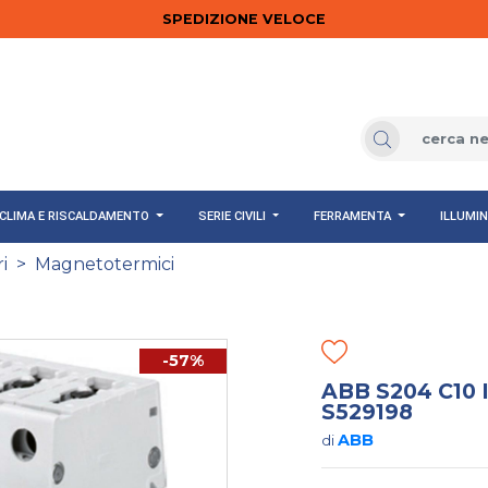
SPEDIZIONE VELOCE
CLIMA E RISCALDAMENTO
SERIE CIVILI
FERRAMENTA
ILLUMI
i
>
Magnetotermici
-57%
ABB S204 C1
S529198
ABB
di