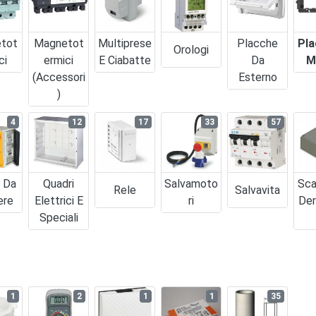
tot
Magnetot
Multiprese
Placche
Pla
Orologi
ci
Ermici
E Ciabatte
Da
M
(accessori
Esterno
)
4
12
17
33
57
i Da
Quadri
Salvamoto
Sca
Rele
Salvavita
ere
Elettrici E
Ri
Der
Speciali
1
2
1
1
35