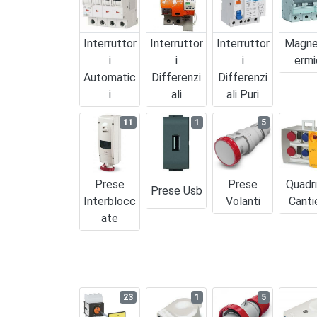
Interruttor
Interruttor
Interruttor
Magne
I
I
I
Ermi
Automatic
Differenzi
Differenzi
I
Ali
Ali Puri
11
1
5
Prese
Prese
Quadr
Prese Usb
Interblocc
Volanti
Canti
Ate
23
1
5