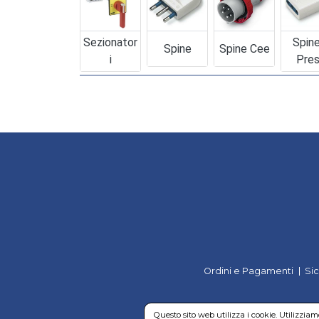
Sezionator
Spin
Spine
Spine Cee
I
Pre
Ordini e Pagamenti
Si
Questo sito web utilizza i cookie. Utilizzia