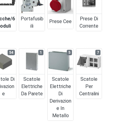
cche/6
Portafusib
Prese Di
Prese Cee
oduli
Ili
Corrente
54
1
5
7
tole Di
Scatole
Scatole
Scatole
ivazion
Elettriche
Elettriche
Per
E
Da Parete
Di
Centralini
Derivazion
E In
Metallo