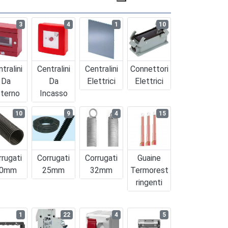
3
4
1
10
tralini
Centralini
Centralini
Connettori
Da
Da
Elettrici
Elettrici
terno
Incasso
10
9
4
15
rrugati
Corrugati
Corrugati
Guaine
0mm
25mm
32mm
Termorest
Ringenti
1
22
4
5