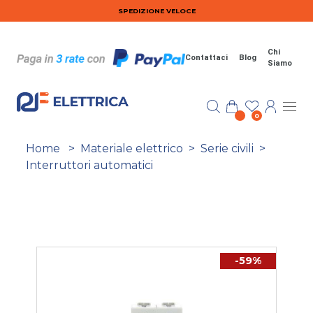
Salta al contenuto principale
SPEDIZIONE VELOCE
Chi
Contattaci
Blog
Siamo
0
Home
>
Materiale elettrico
>
Serie civili
>
Interruttori automatici
-59%