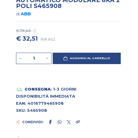
POLI S465908
ABB
di
€ 79,43
€ 32,51
IVA incl.
AGGIUNGI AL CARRELLO
CONSEGNA
: 1-3 GIORNI
DISPONIBILITÀ IMMEDIATA
EAN: 4016779465908
SKU: S465908
CONDIVIDI: