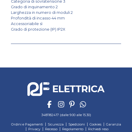
Categoria di sovratensione 3
Grado di inquinamento 2
Larghezza in numero di moduli 2
Profondità di incasso 44 mm
Accessoriabile sì
Grado di protezione (IP) IP2X
3481182417 (dalle 9.00 alle 15.30)
Ordini e Pagamenti
Sicurezza
Spedizioni
Cookies
Garanzia
Privacy
Recesso
Regolamento
Richiedi reso