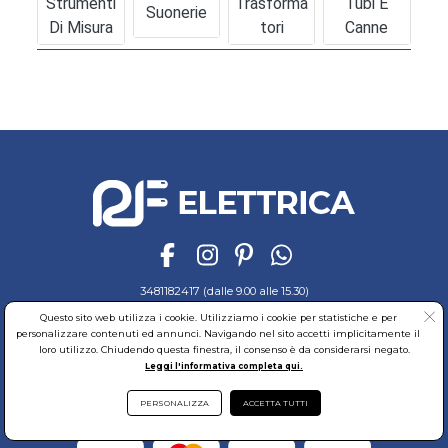
Strumenti
Trasforma
Tubi E
Suonerie
Di Misura
Tori
Canne
3481182417 (dalle 9.00 alle 15.30)
Questo sito web utilizza i cookie. Utilizziamo i cookie per statistiche e per
Ordini e Pagamenti
Sicurezza
Spedizioni
Cookies
Garanzia
personalizzare contenuti ed annunci. Navigando nel sito accetti implicitamente il
Privacy
Recesso
Regolamento
Richiedi reso
loro utilizzo. Chiudendo questa finestra, il consenso è da considerarsi negato.
Leggi l'informativa completa qui.
© RF Elettrica Srl - Sede Legale: Via Alcide de Gasperi, 74 - 04011 Aprilia (LT)
Partita Iva: 02435300591 - Codice Fiscale: 02435300591
Sede Operativa: Via Alcide de Gasperi, 74 - 04011 Aprilia (LT)
PERSONALIZZA
ACCETTA TUTTI
Cap. Soc. 95.000,00 Euro Iscritta al Reg. delle Imprese di Latina REA:LT-171116