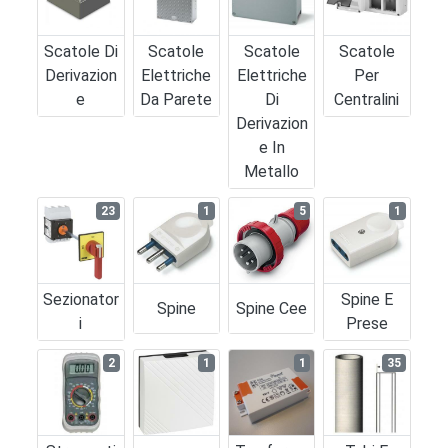
Scatole Di
Scatole
Scatole
Scatole
Derivazion
Elettriche
Elettriche
Per
E
Da Parete
Di
Centralini
Derivazion
E In
Metallo
23
1
5
1
Sezionator
Spine E
Spine
Spine Cee
I
Prese
2
1
1
35