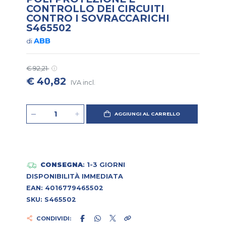
CONTROLLO DEI CIRCUITI
CONTRO I SOVRACCARICHI
S465502
ABB
di
€ 92,21
€ 40,82
IVA incl.
AGGIUNGI AL CARRELLO
CONSEGNA
: 1-3 GIORNI
DISPONIBILITÀ IMMEDIATA
EAN: 4016779465502
SKU: S465502
CONDIVIDI: