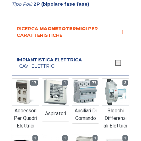
Tipo Poli:
2P (bipolare fase fase)
RICERCA
MAGNETOTERMICI
PER
CARATTERISTICHE
IMPIANTISTICA ELETTRICA
CAVI ELETTRICI
17
1
77
2
Accessori
Ausiliari Di
Blocchi
Aspiratori
Per Quadri
Comando
Differenzi
Elettrici
Ali Elettrici
1
1
1
1