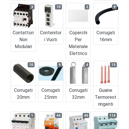
3
10
2
9
Contattori
Contenitor
Coperchi
Corrugati
Non
I Vuoti
Per
16mm
Modulari
Materiale
Elettrico
10
9
4
15
Corrugati
Corrugati
Corrugati
Guaine
20mm
25mm
32mm
Termorest
Ringenti
1
44
46
114