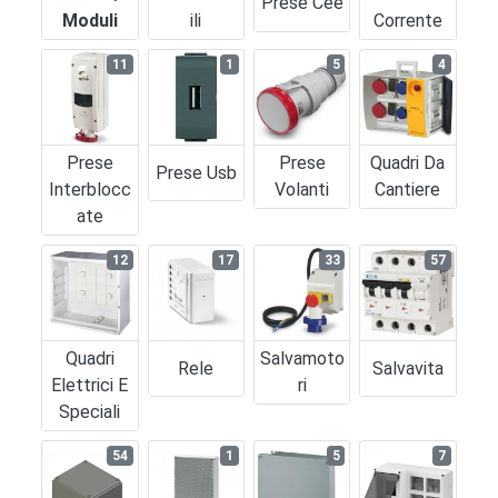
Prese Cee
Moduli
Ili
Corrente
11
1
5
4
Prese
Prese
Quadri Da
Prese Usb
Interblocc
Volanti
Cantiere
Ate
12
17
33
57
Quadri
Salvamoto
Rele
Salvavita
Elettrici E
Ri
Speciali
54
1
5
7