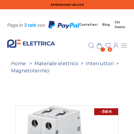
Salta al contenuto principale
SPEDIZIONE VELOCE
Chi
Contattaci
Blog
Siamo
0
Home
>
Materiale elettrico
>
Interruttori
>
Magnetotermici
-56%