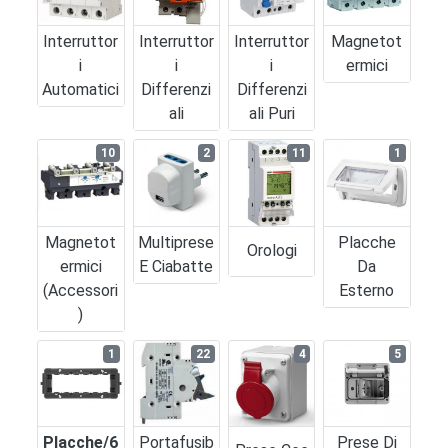
Interruttor
Interruttor
Interruttor
Magnetot
I
I
I
Ermici
Automatici
Differenzi
Differenzi
Ali
Ali Puri
10
2
11
1
Magnetot
Multiprese
Placche
Orologi
Ermici
E Ciabatte
Da
(accessori
Esterno
)
1
22
4
5
Placche/6
Portafusib
Prese Di