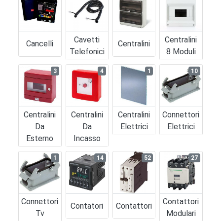
Cavetti
Centralini
Cancelli
Centralini
Telefonici
8 Moduli
3
4
1
10
Centralini
Centralini
Centralini
Connettori
Da
Da
Elettrici
Elettrici
Esterno
Incasso
1
14
52
27
Connettori
Contattori
Contatori
Contattori
Tv
Modulari