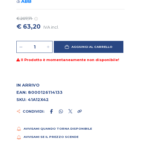
ABB
di
€ 207,71
€ 63,20
IVA incl.
AGGIUNGI AL CARRELLO
Il Prodotto è momentaneamente non disponibile!
IN ARRIVO
EAN: 8000126114133
SKU: 41A12X42
CONDIVIDI:
AVVISAMI QUANDO TORNA DISPONIBILE
AVVISAMI SE IL PREZZO SCENDE