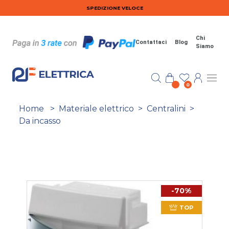
Salta al contenuto principale
SPEDIZIONE VELOCE
Chi
Contattaci
Blog
Siamo
0
Home
>
Materiale elettrico
>
Centralini
>
Da incasso
-70%
TOP